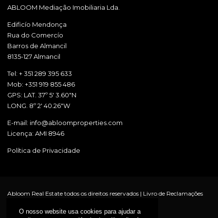
ABLOOM Mediação Imobiliaria Lda.
Edificío Mendonça
Rua do Comercío
Barros de Almancil
8135-127 Almancil
Tel: + 351 289 395 633
Mob: +351 919 855 486
GPS: LAT. 37º 5' 3.60"N
LONG. 8º 2' 40.26"W
E-mail: info@abloomproperties.com
Licença: AMI 8946
Política de Privacidade
Abloom Real Estate todos os direitos reservados |
Livro de Reclamações
O nosso website usa cookies para ajudar a