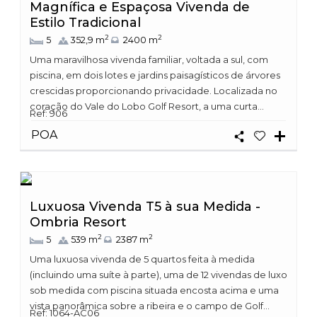
Magnífica e Espaçosa Vivenda de
Estilo Tradicional
2
2
5
352,9 m
2400 m
Uma maravilhosa vivenda familiar, voltada a sul, com
piscina, em dois lotes e jardins paisagísticos de árvores
crescidas proporcionando privacidade. Localizada no
coração do Vale do Lobo Golf Resort, a uma curta...
Ref: 906
POA
Luxuosa Vivenda T5 à sua Medida -
Ombria Resort
2
2
5
539 m
2387 m
Uma luxuosa vivenda de 5 quartos feita à medida
(incluindo uma suíte à parte), uma de 12 vivendas de luxo
sob medida com piscina situada encosta acima e uma
vista panorâmica sobre a ribeira e o campo de Golf...
Ref: 1064-AC06