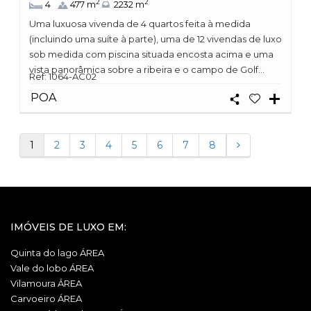
2
2
4
477 m
2232 m
Uma luxuosa vivenda de 4 quartos feita à medida
(incluindo uma suíte à parte), uma de 12 vivendas de luxo
sob medida com piscina situada encosta acima e uma
vista panorâmica sobre a ribeira e o campo de Golf...
Ref: 1064-AC02
POA
1
2
3
4
5
6
7
8
IMÓVEIS DE LUXO EM:
Quinta do lago ÁREA
Vale do lobo ÁREA
Vilamoura ÁREA
Carvoeiro ÁREA