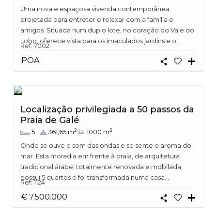
Uma nova e espaçosa vivenda contemporânea
projetada para entreter e relaxar com a família e
amigos. Situada num duplo lote, no coração do Vale do
Lobo, oferece vista para os imaculados jardins e o...
Ref: 7002
POA
Localização privilegiada a 50 passos da
Praia de Galé
2
2
5
361,65 m
1000 m
Onde se ouve o som das ondas e se sente o aroma do
mar. Esta moradia em frente à praia, de arquitetura
tradicional árabe, totalmente renovada e mobilada,
possui 5 quartos e foi transformada numa casa...
Ref: 1124
€ 7.500.000