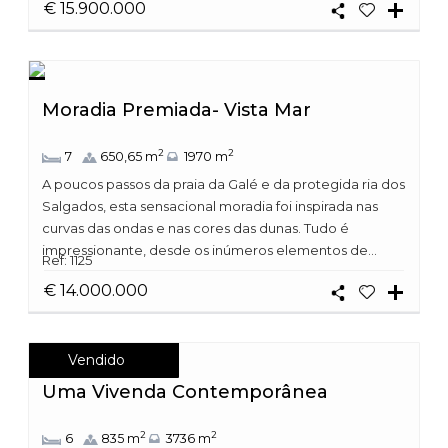
€ 15.900.000
Moradia Premiada- Vista Mar
2
2
7
650,65 m
1970 m
A poucos passos da praia da Galé e da protegida ria dos
Salgados, esta sensacional moradia foi inspirada nas
curvas das ondas e nas cores das dunas. Tudo é
impressionante, desde os inúmeros elementos de...
Ref: 1125
€ 14.000.000
Vendido
Uma Vivenda Contemporânea
2
2
6
835 m
3736 m