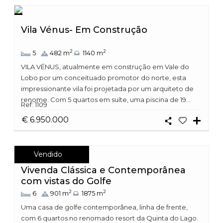
Vila Vénus- Em Construção
2
2
5
482 m
1140 m
VILA VÉNUS, atualmente em construção em Vale do
Lobo por um conceituado promotor do norte, esta
impressionante vila foi projetada por um arquiteto de
renome. Com 5 quartos em suíte, uma piscina de 19...
Ref: 1109
€ 6.950.000
Vendido
Vivenda Clássica e Contemporânea
com vistas do Golfe
2
2
6
901 m
1875 m
Uma casa de golfe contemporânea, linha de frente,
com 6 quartos no renomado resort da Quinta do Lago.