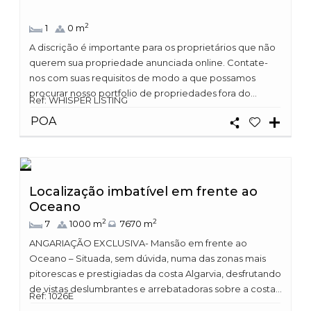
2
1
0 m
A discrição é importante para os proprietários que não
querem sua propriedade anunciada online. Contate-
nos com suas requisitos de modo a que possamos
procurar nosso portfolio de propriedades fora do...
Ref: WHISPER LISTING
POA
Localização imbatível em frente ao
Oceano
2
2
7
1000 m
7670 m
ANGARIAÇÃO EXCLUSIVA- Mansão em frente ao
Oceano – Situada, sem dúvida, numa das zonas mais
pitorescas e prestigiadas da costa Algarvia, desfrutando
de vistas deslumbrantes e arrebatadoras sobre a costa...
Ref: 1026E